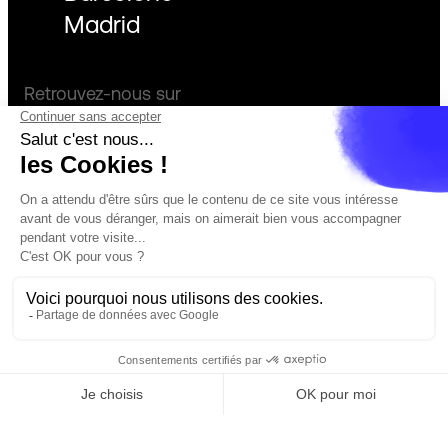
Madrid
Retrouvez-nous sur
Facebook
Instagram
LinkedIn
Actualités
Confidentialité
Démarche éco-responsable
Mentions Légales
Nos offres d'emploi
Crédits
fr
Cannes
Paris
Barcelone
Madrid