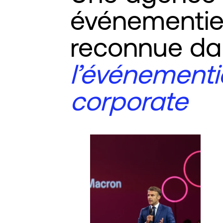
événementie
reconnue da
l’événementi
corporate