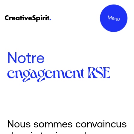
Menu
Notre
engagement RSE
Projets
Services
Le groupe
Engagements
Nous sommes convaincus
Contact