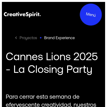
Menú
Proyectos
Brand Experience
Cannes Lions 2025
Proyectos
- La Closing Party
Servicios
Acerca de Nosotros
Compromisos
Para cerrar esta semana de
Contacto
efervescente creatividad, nuestros