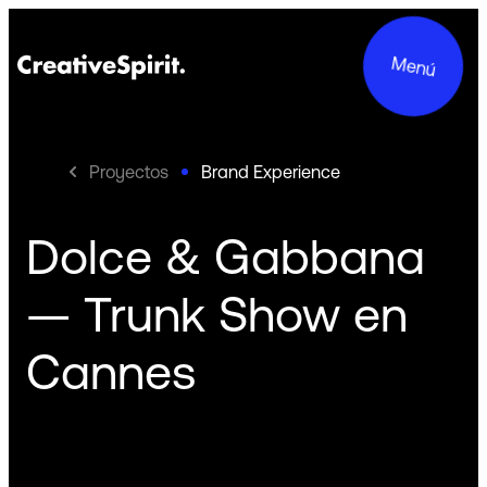
Menú
Proyectos
Brand Experience
Dolce & Gabbana
Proyectos
— Trunk Show en
Servicios
Cannes
Acerca de Nosotros
Compromisos
Contacto