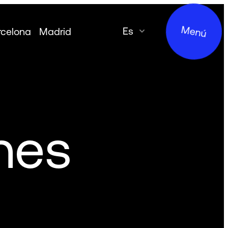
Menú
es
rcelona
Madrid
nes