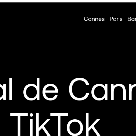
Cannes
Paris
Ba
al de Can
 TikTok