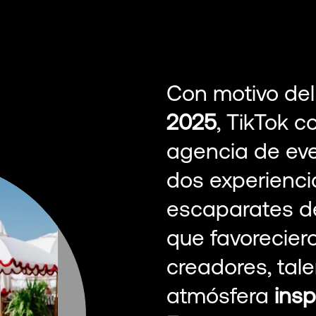
Con motivo de
2025
, TikTok c
agencia de eve
dos experienci
escaparates de
que favorecier
creadores, tale
atmósfera
insp