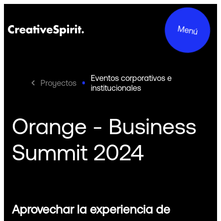
Menú
Eventos corporativos e
Proyectos
institucionales
Proyectos
Orange - Business
Servicios
Summit 2024
Acerca de Nosotros
Compromisos
Aprovechar la experiencia de
Contacto