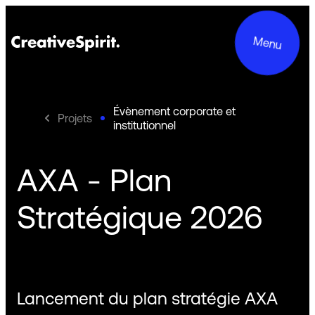
Menu
Évènement corporate et
Projets
institutionnel
Projets
AXA - Plan
Services
Stratégique 2026
Le groupe
Engagements
Lancement du plan stratégie AXA
Contact