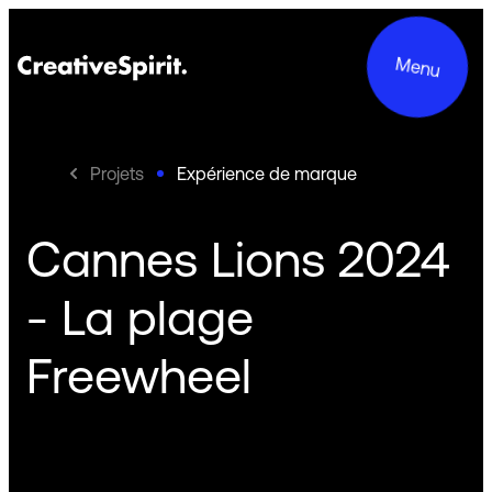
Menu
Projets
Expérience de marque
Cannes Lions 2024
Projets
- La plage
Services
Freewheel
Le groupe
Engagements
Contact