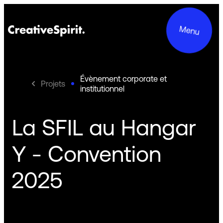
Menu
Évènement corporate et
Projets
institutionnel
Projets
La SFIL au Hangar
Services
Y - Convention
Le groupe
2025
Engagements
Contact