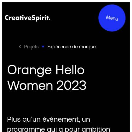
Menu
Projets
Expérience de marque
Orange Hello
Projets
Women 2023
Services
Le groupe
Engagements
Plus qu’un événement, un
Contact
programme qui a pour ambition