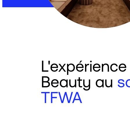
L'expérienc
Beauty au
s
TFWA