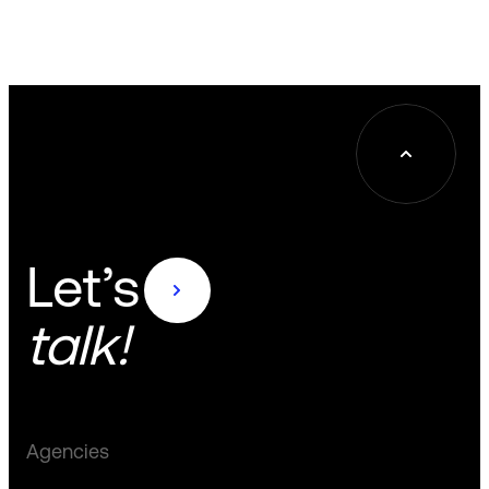
Let’s
talk!
Agencies