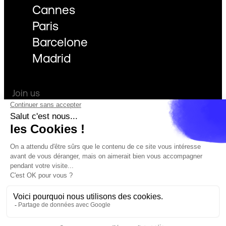
Cannes
Paris
Barcelone
Madrid
Join us
Facebook
Instagram
LinkedIn
Privacy Policy
Sustainability
Legal Information
Our job offers
Credits
en