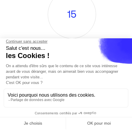
1
5
años trabajando con el Grupo
3
.
5
0
0
es
Cannes
Paris
Barcelona
Madrid
accionistas individuales presentes