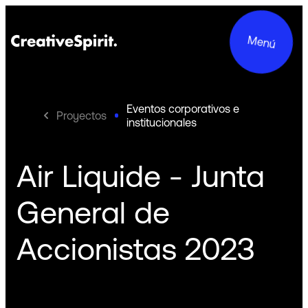
Menú
Eventos corporativos e
Proyectos
institucionales
Proyectos
Air Liquide - Junta
Servicios
General de
Acerca de Nosotros
Accionistas 2023
Compromisos
Contacto